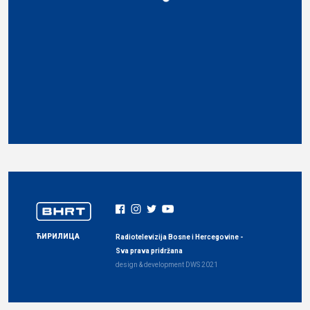
ЋИРИЛИЦА
Radiotelevizija Bosne i Hercegovine -
Sva prava pridržana
design & development
DWS
2021