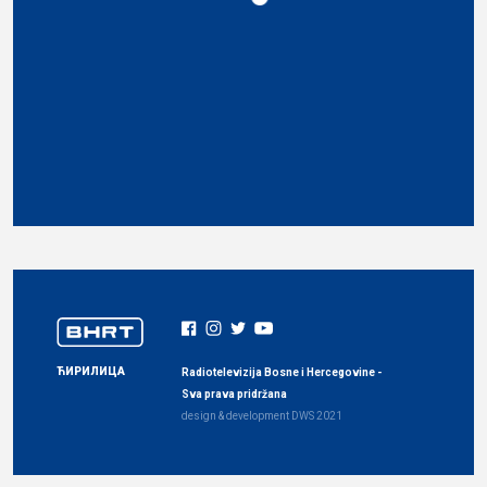
ЋИРИЛИЦА
Radiotelevizija Bosne i Hercegovine -
Sva prava pridržana
design & development
DWS
2021