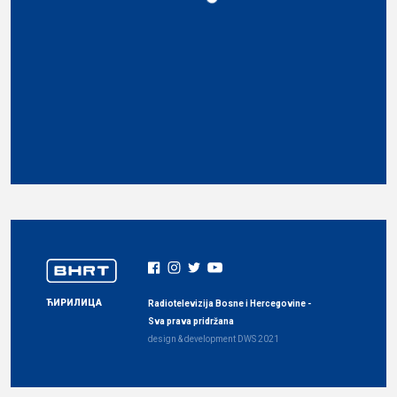
ЋИРИЛИЦА
Radiotelevizija Bosne i Hercegovine -
Sva prava pridržana
design & development
DWS
2021