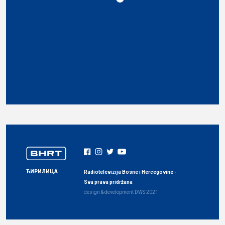
ЋИРИЛИЦА
Radiotelevizija Bosne i Hercegovine -
Sva prava pridržana
design & development
DWS
2021