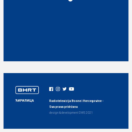
ЋИРИЛИЦА
Radiotelevizija Bosne i Hercegovine -
Sva prava pridržana
design & development
DWS
2021