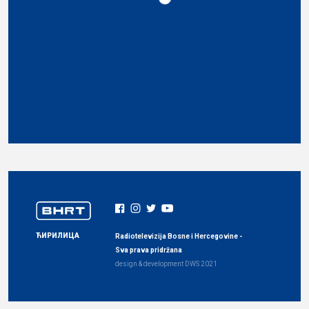
ЋИРИЛИЦА
Radiotelevizija Bosne i Hercegovine -
Sva prava pridržana
design & development
DWS
2021