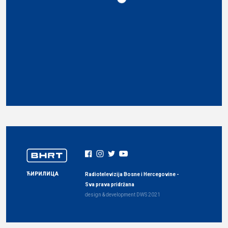
ЋИРИЛИЦА
Radiotelevizija Bosne i Hercegovine -
Sva prava pridržana
design & development
DWS
2021