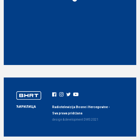
ЋИРИЛИЦА
Radiotelevizija Bosne i Hercegovine -
Sva prava pridržana
design & development
DWS
2021