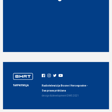
ЋИРИЛИЦА
Radiotelevizija Bosne i Hercegovine -
Sva prava pridržana
design & development
DWS
2021