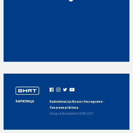
ЋИРИЛИЦА
Radiotelevizija Bosne i Hercegovine -
Sva prava pridržana
design & development
DWS
2021