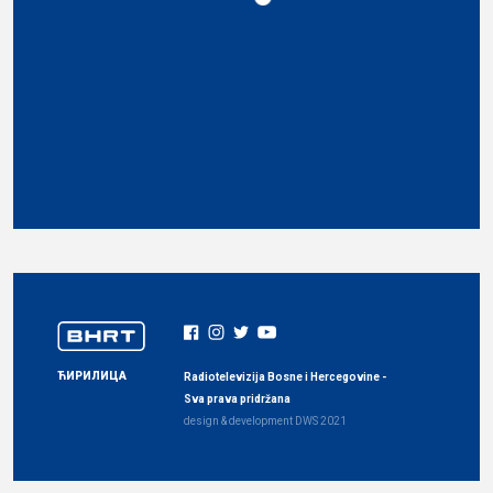
ЋИРИЛИЦА
Radiotelevizija Bosne i Hercegovine -
Sva prava pridržana
design & development
DWS
2021