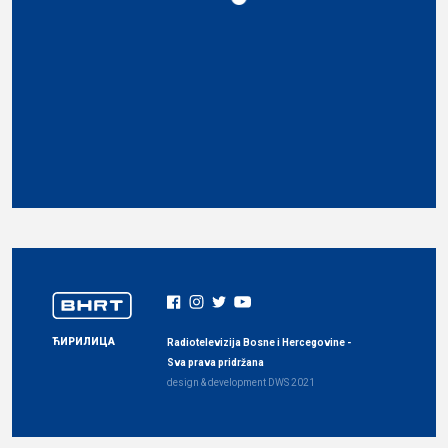
ЋИРИЛИЦА
Radiotelevizija Bosne i Hercegovine -
Sva prava pridržana
design & development
DWS
2021