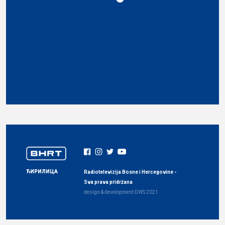
ЋИРИЛИЦА
Radiotelevizija Bosne i Hercegovine -
Sva prava pridržana
design & development
DWS
2021