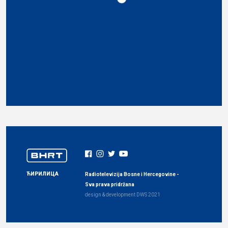
ЋИРИЛИЦА
Radiotelevizija Bosne i Hercegovine -
Sva prava pridržana
design & development
DWS
2021