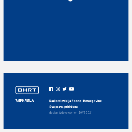
ЋИРИЛИЦА
Radiotelevizija Bosne i Hercegovine -
Sva prava pridržana
design & development
DWS
2021