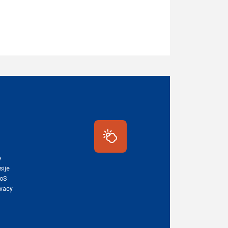
e
sije
ToS
ivacy