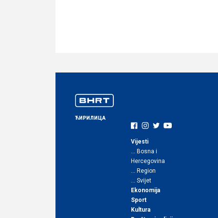
ЋИРИЛИЦА
Vijesti
… Bosna i
Hercegovina
… Region
… Svijet
Ekonomija
Sport
Kultura