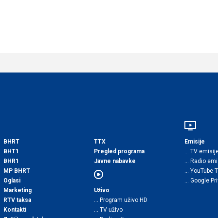
BHRT
TTX
Emisije
BHT1
Pregled programa
… TV emisij
BHR1
Javne nabavke
… Radio emi
MP BHRT
… YouTube 
Oglasi
… Google Pr
Marketing
Uživo
RTV taksa
… Program uživo HD
Kontakti
… TV uživo