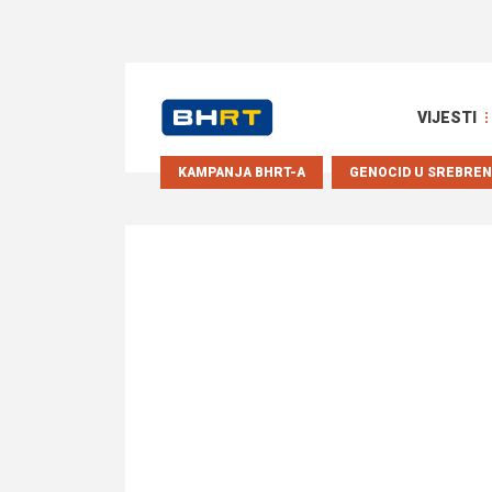
VIJESTI
KAMPANJA BHRT-A
GENOCID U SREBREN