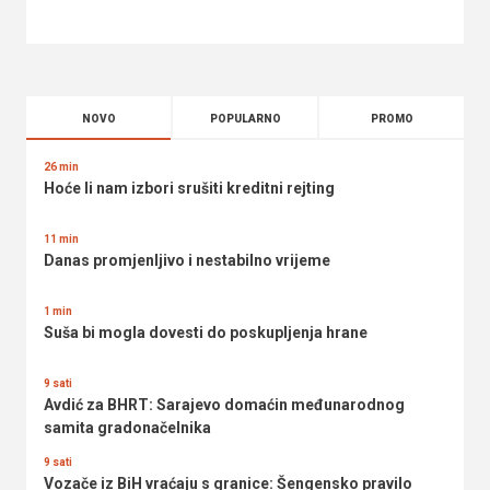
NOVO
POPULARNO
PROMO
26 min
Hoće li nam izbori srušiti kreditni rejting
11 min
Danas promjenljivo i nestabilno vrijeme
1 min
Suša bi mogla dovesti do poskupljenja hrane
9 sati
Avdić za BHRT: Sarajevo domaćin međunarodnog
samita gradonačelnika
9 sati
Vozače iz BiH vraćaju s granice: Šengensko pravilo