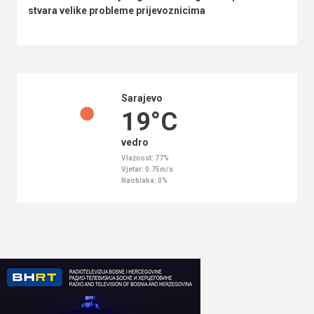
stvara velike probleme prijevoznicima
Sarajevo
19°C
vedro
Vlažnost: 77%
Vjetar: 0.75m/s
Naoblaka: 0%