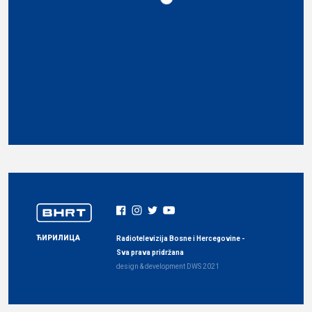
ЋИРИЛИЦА
Radiotelevizija Bosne i Hercegovine -
Sva prava pridržana
design & development
DWS
2021