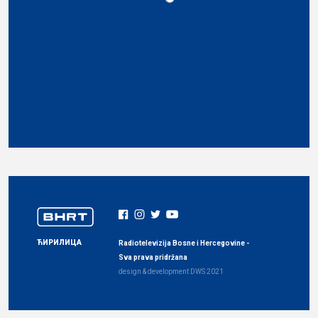
ЋИРИЛИЦА
Radiotelevizija Bosne i Hercegovine -
Sva prava pridržana
design & development
DWS
2021