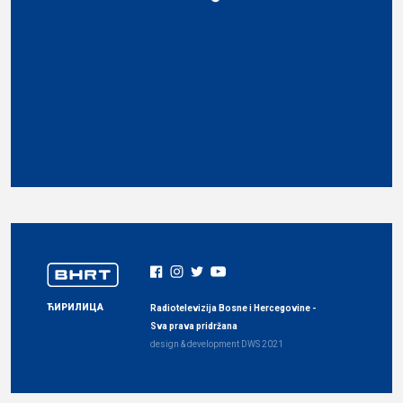
ЋИРИЛИЦА
Radiotelevizija Bosne i Hercegovine -
Sva prava pridržana
design & development
DWS
2021