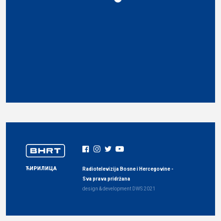
ЋИРИЛИЦА
Radiotelevizija Bosne i Hercegovine -
Sva prava pridržana
design & development
DWS
2021