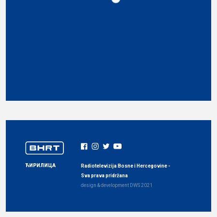
ЋИРИЛИЦА
Radiotelevizija Bosne i Hercegovine -
Sva prava pridržana
design & development
DWS
2021